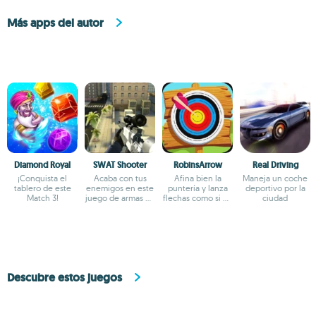
Más apps del autor
Diamond Royal
SWAT Shooter
RobinsArrow
Real Driving
¡Conquista el
Acaba con tus
Afina bien la
Maneja un coche
tablero de este
enemigos en este
puntería y lanza
deportivo por la
Match 3!
juego de armas en
flechas como si no
ciudad
primera persona
hubiera mañana
Descubre estos juegos