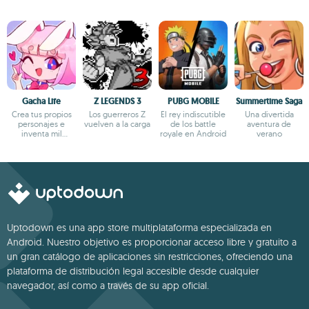
Gacha Life
Z LEGENDS 3
PUBG MOBILE
Summertime Saga
Crea tus propios
Los guerreros Z
El rey indiscutible
Una divertida
personajes e
vuelven a la carga
de los battle
aventura de
inventa mil
royale en Android
verano
aventuras
Uptodown es una app store multiplataforma especializada en
Android. Nuestro objetivo es proporcionar acceso libre y gratuito a
un gran catálogo de aplicaciones sin restricciones, ofreciendo una
plataforma de distribución legal accesible desde cualquier
navegador, así como a través de su app oficial.